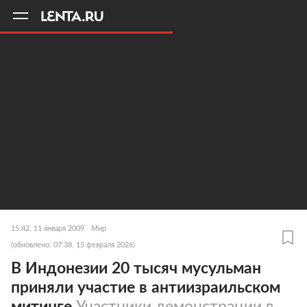
11
A
15:42, 11 января 2009
Мир
(обновлено: 07:38, 15 февраля 2026)
В Индонезии 20 тысяч мусульман
приняли участие в антиизраильском
митинге
Участники демонстрации в