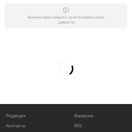
Комментарии закрыты за истечением срока
давности
Редакция
Вакансии
Контакты
RSS