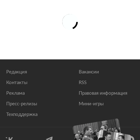
Редакция
Вакансии
Контакты
RSS
Реклама
Правовая информация
Пресс-релизы
Мини-игры
Техподдержка