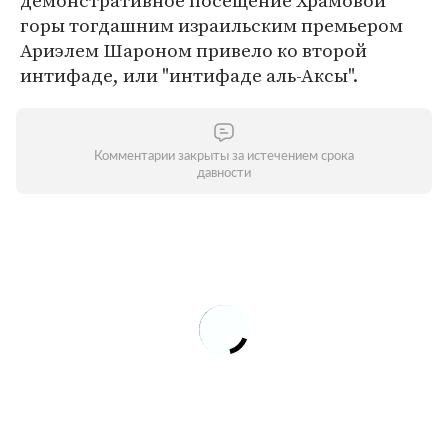
демонстративное посещение Храмовой
горы тогдашним израильским премьером
Ариэлем Шароном привело ко второй
интифаде, или "интифаде аль-Аксы".
Комментарии закрыты за истечением срока
давности