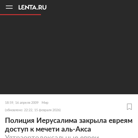
11
A
18:59, 16 апреля 2009
Мир
(обновлено: 22:22, 15 февраля 2026)
Полиция Иерусалима закрыла евреям
доступ к мечети аль-Акса
Ултраортодоксальные евреи