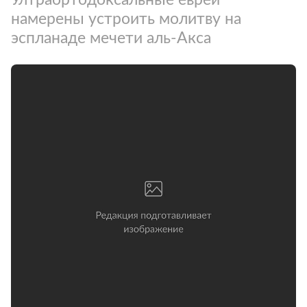
намерены устроить молитву на
эспланаде мечети аль-Акса