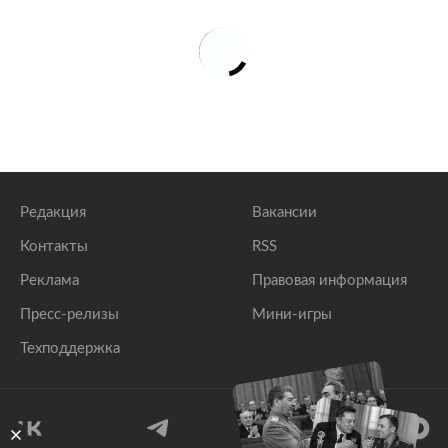
Редакция
Вакансии
Контакты
RSS
Реклама
Правовая информация
Пресс-релизы
Мини-игры
Техподдержка