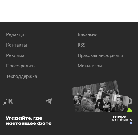
Редакция
Вакансии
Контакты
RSS
Реклама
Правовая информация
Пресс-релизы
Мини-игры
Техподдержка
18
+
Угадайте, где
настоящее фото
© 1999–2026 Все права защищены.
ООО «Лента.Ру»