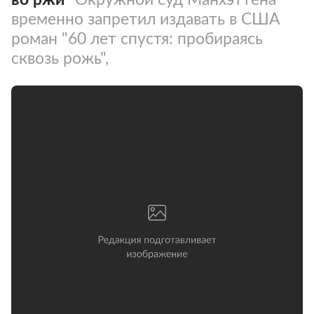
временно запретил издавать в США
роман "60 лет спустя: пробираясь
сквозь рожь",