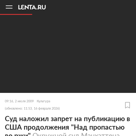
11
A
09:16, 2 июля 2009
Культура
(обновлено: 11:53, 16 февраля 2026)
Суд наложил запрет на публикацию в
США продолжения "Над пропастью
во ржи"
Окружной суд Манхэттена