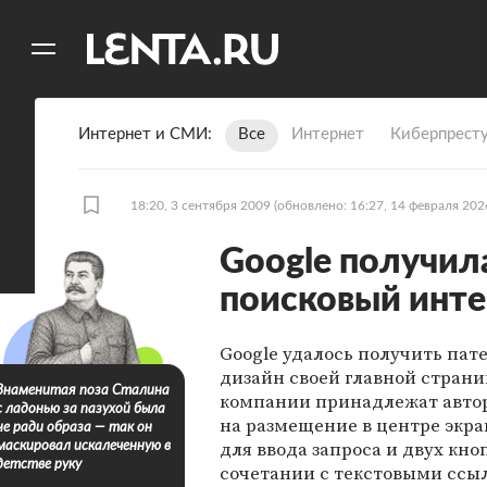
11
A
Интернет и СМИ
Все
Интернет
Киберпрест
18:20, 3 сентября 2009
(обновлено: 16:27, 14 февраля 202
Google получил
поисковый инт
Google удалось получить пат
дизайн своей главной стран
Знаменитая поза Сталина
компании принадлежат авто
с ладонью за пазухой была
на размещение в центре экр
не ради образа — так он
для ввода запроса и двух кно
маскировал искалеченную в
детстве руку
сочетании с текстовыми ссы