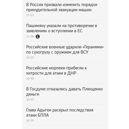
В России призвали изменить порядок
принудительной эвакуации машин
11:01
Пашиняну указали на противоречие в
заявлениях о вступлении в ЕС
11:00
Российские военные ударили «Геранями»
по сухогрузу с оружием для ВСУ
10:55
Российские морпехи прибегли к
хитрости для атаки в ДНР
10:48
В Госдуме отказались давать Плющенко
деньги
10:45
Глава Адыгеи раскрыл последствия
атаки БПЛА
10:39