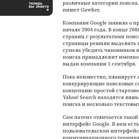
различные категории поиска.
пишет Gawker.
Компания Google заявила о п
начале 2004 года. В конце 20
страниц с результатами поис
страницы решили выделить в о
сумела убедить чиновников в
поиска принадлежит именно 
выдан компании 1 сентября.
Пока неизвестно, планирует л
конкурирующие поисковые се
концепцию простой стартово
Yahoo! Search находятся лишь
поиска и несколько текстовы
Сам патент отличается такой
интерфейс Google. В нем есть
пользовательском интерфейс
коммуникационного терминал