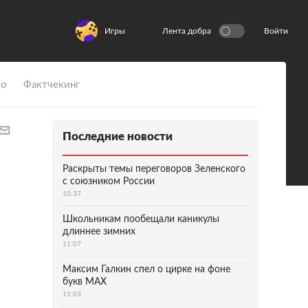
Игры
Лента добра
Войти
ио
Фактчекинг
Последние новости
Раскрыты темы переговоров Зеленского
с союзником России
10:37
Школьникам пообещали каникулы
длиннее зимних
11:07
Максим Галкин спел о цирке на фоне
букв MAX
11:03