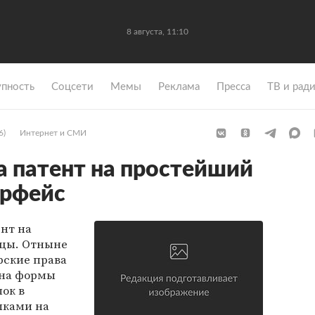
8 августа, 11:10
упность
Coцсети
Мемы
Реклама
Пресса
ТВ и рад
6)
Интернет и СМИ
а патент на простейший
ерфейс
ент на
ицы. Отныне
рские права
ана формы
пок в
лками на