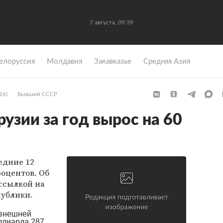
7 августа, 09:39
елоруссия
Молдавия
Закавказье
Средняя Азия
26)
Бывший СССР
узии за год вырос на 60
едние 12
роцентов. Об
ссылкой на
ублики.
 внешней
ллиарда 287