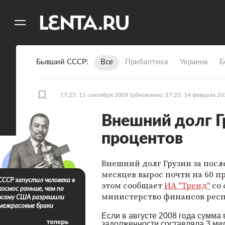
11
A
Бывший СССР
Все
Прибалтика
Украина
Б
17:25, 11 сентября 2009
(обновлено: 17:23, 14 февраля 20
Внешний долг Гр
процентов
Внешний долг Грузии за посл
месяцев вырос почти на 60 п
СССР запустил человека в
этом сообщает
ИА "Тренд"
со 
космос раньше, чем по
министерство финансов респ
всему США разрешили
межрасовые браки
Если в августе 2008 года сумма
задолженности составляла 3 ми