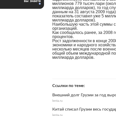
миллионов 779 тысяч лари (окол
миллиарда долларов), то год спу
данным на 31 августа 2009 года)
показатель составил уже 5 милл
миллиарда долларов).
Наибольшую часть этой суммы 
организаций.
Как сообщалось ранее, за 2008 
процентов.
Рост задолженности в конце 200
экономики и народного хозяйств
несколько месяцев после военно
общий объем международной пом
миллиарда долларов.
Ссылки по теме
Внешний долг Грузии за год выр
lenta.ru
Китай списал Грузии весь госуд
lenta.ru