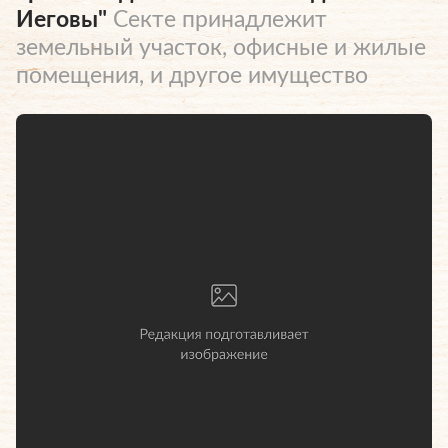
Иеговы"
Секте принадлежит
земельный участок, офисные и жилые
помещения, и другое имущество