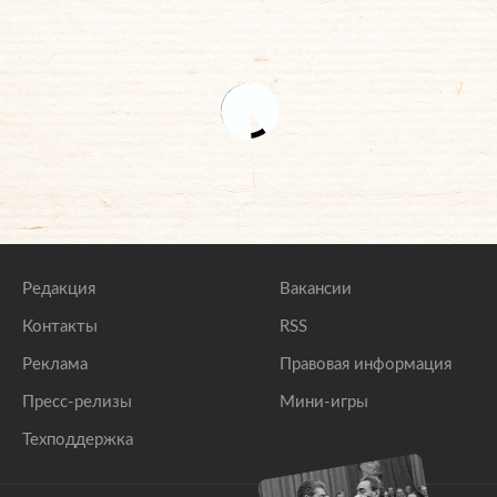
Редакция
Вакансии
Контакты
RSS
Реклама
Правовая информация
Пресс-релизы
Мини-игры
Техподдержка