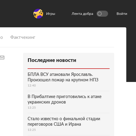
Игры
Лента добра
Войти
ио
Фактчекинг
Последние новости
БПЛА ВСУ атаковали Ярославль.
Произошел пожар на крупном НПЗ
12:40
В Прибалтике приготовились к атаке
украинских дронов
13:25
Стало известно о финальной стадии
переговоров США и Ирана
13:25