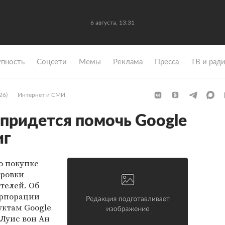
6 августа, 13:31
упность
Coцсети
Мемы
Реклама
Пресса
ТВ и рад
26)
Интернет и СМИ
придется помочь Google
иг
о покупке
фровки
телей. Об
орпорации
ктам Google
и Луис вон Ан