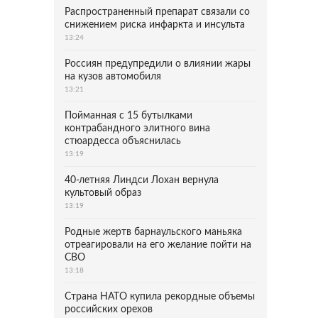
Распространенный препарат связали со
снижением риска инфаркта и инсульта
13:24
Россиян предупредили о влиянии жары
на кузов автомобиля
13:21
Пойманная с 15 бутылками
контрабандного элитного вина
стюардесса объяснилась
13:19
40-летняя Линдси Лохан вернула
культовый образ
13:19
Родные жертв барнаульского маньяка
отреагировали на его желание пойти на
СВО
13:18
Страна НАТО купила рекордные объемы
российских орехов