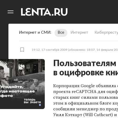
11
A
Интернет и СМИ
Все
Интернет
Киберпрест
19:12, 17 сентября 2009
(обновлено: 18:07, 14 февраля 20
Пользователям 
в оцифровке кн
Корпорация Google объявила 
Угадайте,
проекта reCAPTCHA для оци
где настоящее
фото
старых книг силами пользова
этом в официальном блоге к
сообщили менеджер по проду
Уилл Кэткарт (Will Cathcart) 