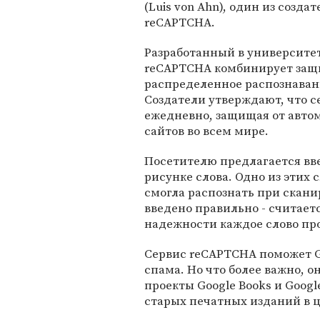
(Luis von Ahn), один из созда
reCAPTCHA.
Разработанный в университе
reCAPTCHA комбинирует защи
распределенное распознаван
Создатели утверждают, что с
ежедневно, защищая от автом
сайтов во всем мире.
Посетителю предлагается вве
рисунке слова. Одно из этих 
смогла распознать при скани
введено правильно - считаетс
надежности каждое слово про
Сервис reCAPTCHA поможет Go
спама. Но что более важно, о
проекты Google Books и Googl
старых печатных изданий в 