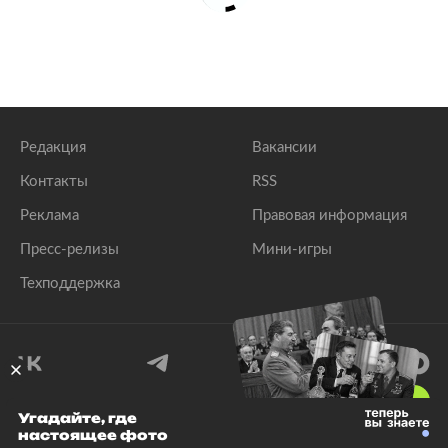
Редакция
Вакансии
Контакты
RSS
Реклама
Правовая информация
Пресс-релизы
Мини-игры
Техподдержка
18
+
Угадайте, где
настоящее фото
© 1999–2026 Все права защищены.
ООО «Лента.Ру»