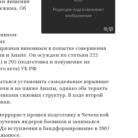
дам лишения
режима. Об
тником
их
 признан виновным в попытке совершения
чи и Анапе. Он осужден по статьям 222
) и 205 (подготовка и покушение на
о акта) УК РФ.
пытался установить самодельные взрывные
очи и на пляже Анапы, однако оба теракта
иками силовых структур. В ходе второй
жан.
террорист прошел подготовку в Чеченской
ручения лидеров боевиков и занимался
 До вступления в бандформирование в 2007
ильнюсе.