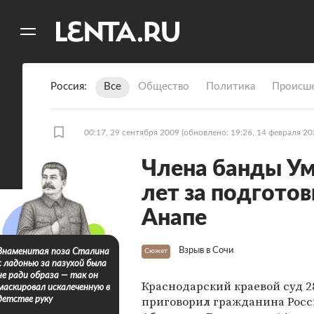
11
A
Россия
Все
Общество
Политика
Происше
00:17, 29 сентября 2009
(обновлено: 19:26, 14 февраля 20
Члена банды Ум
лет за подготов
Анапе
Взрыв в Сочи
Знаменитая поза Сталина
Сюжет
с ладонью за пазухой была
не ради образа — так он
Краснодарский краевой суд 2
маскировал искалеченную в
приговорил гражданина Рос
детстве руку