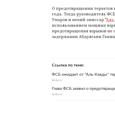
О предотвращении терактов в 
года. Тогда руководитель ФС
Умаров и некий эмиссар "
Аль
использованием мощных взр
предотвращения взрывов не с
задержании Абдулгани Гани
Ссылки по теме
ФСБ ожидает от "Аль-Каеды" те
lenta.ru
Глава ФСБ заявил о предотвраще
lenta.ru