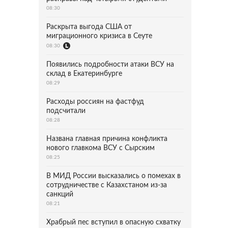
08:30
Раскрыта выгода США от
миграционного кризиса в Сеуте
08:30
Появились подробности атаки ВСУ на
склад в Екатеринбурге
08:29
Расходы россиян на фастфуд
подсчитали
08:28
Названа главная причина конфликта
нового главкома ВСУ с Сырским
08:25
В МИД России высказались о помехах в
сотрудничестве с Казахстаном из-за
санкций
08:21
Храбрый пес вступил в опасную схватку