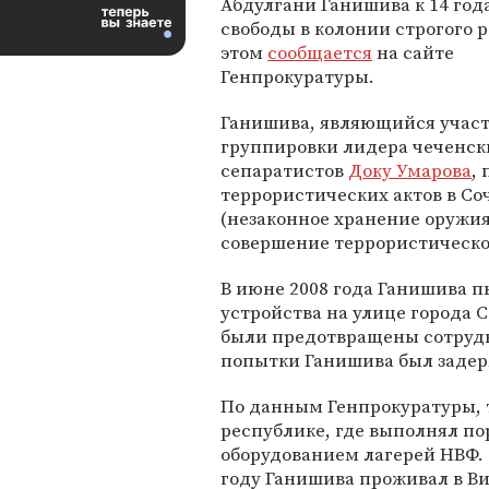
Абдулгани Ганишива к 14 го
свободы в колонии строгого 
этом
сообщается
на сайте
Генпрокуратуры.
Ганишива, являющийся учас
группировки лидера чеченск
сепаратистов
Доку Умарова
,
террористических актов в Со
(незаконное хранение оружия
совершение террористическог
В июне 2008 года Ганишива 
устройства на улице города С
были предотвращены сотрудн
попытки Ганишива был задер
По данным Генпрокуратуры, 
республике, где выполнял по
оборудованием лагерей НВФ.
году Ганишива проживал в В