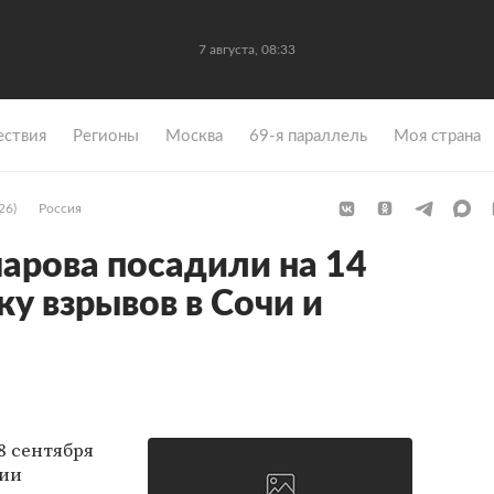
7 августа, 08:33
ствия
Регионы
Москва
69-я параллель
Моя страна
26)
Россия
арова посадили на 14
ку взрывов в Сочи и
8 сентября
сии