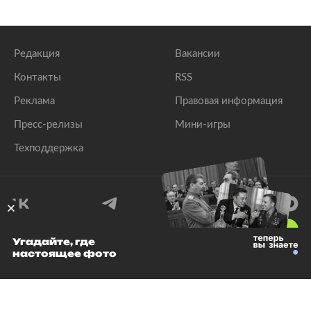
Редакция
Вакансии
Контакты
RSS
Реклама
Правовая информация
Пресс-релизы
Мини-игры
Техподдержка
18
+
Угадайте, где
настоящее фото
© 1999–2026 Все права защищены.
ООО «Лента.Ру»
Лента добра
деактивирована. Добро