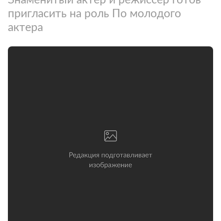
пригласить на роль По молодого
актера