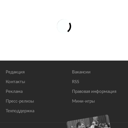
Редакция
Вакансии
Контакты
RSS
Реклама
Правовая информация
Пресс-релизы
Мини-игры
Техподдержка