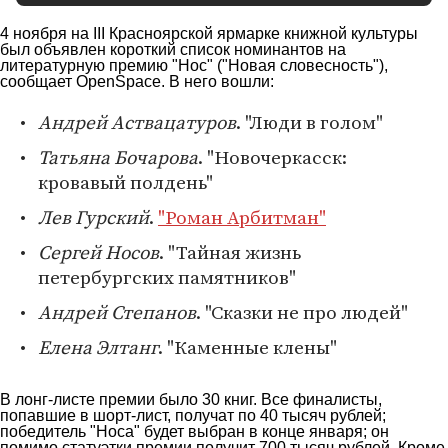
4 ноября на III Красноярской ярмарке книжной культуры
был объявлен короткий список номинантов на
литературную премию "Нос" ("Новая словесность"),
сообщает
OpenSpace
. В него вошли:
Андрей Аствацатуров
. "Люди в голом"
Татьяна Бочарова
. "Новочеркасск:
кровавый полдень"
Лев Гурский
.
"Роман Арбитман"
Сергей Носов
. "Тайная жизнь
петербургских памятников"
Андрей Степанов
. "Сказки не про людей"
Елена Элтанг
. "Каменные клены"
В лонг-листе премии было 30 книг. Все финалисты,
попавшие в шорт-лист, получат по 40 тысяч рублей;
победитель "Носа" будет выбран в конце января; он
помимо статуэтки премии получит 700 тысяч рублей. Кроме