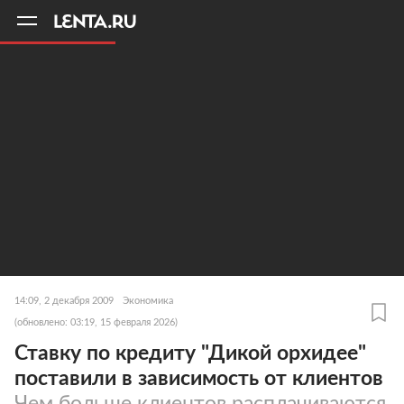
11
A
14:09, 2 декабря 2009
Экономика
(обновлено: 03:19, 15 февраля 2026)
Ставку по кредиту "Дикой орхидее"
поставили в зависимость от клиентов
Чем больше клиентов расплачиваются