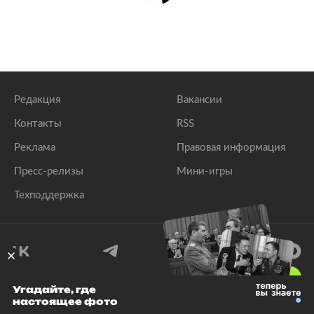
Редакция
Вакансии
Контакты
RSS
Реклама
Правовая информация
Пресс-релизы
Мини-игры
Техподдержка
18
+
Угадайте, где
настоящее фото
© 1999–2026 Все права защищены.
ООО «Лента.Ру»