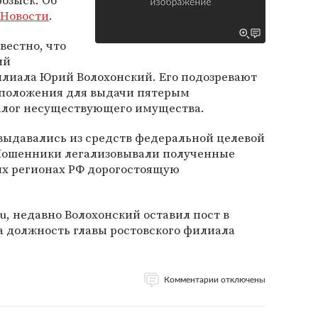
озыск. Об
 Новости
.
вестно, что
ий
лиала Юрий Волохонский. Его подозревают
 положения для выдачи пятерым
алог несуществующего имущества.
выдавались из средств федеральной целевой
Мошенники легализовывали полученные
ых регионах РФ дорогостоящую
Ru, недавно Волохонский оставил пост в
а должность главы ростовского филиала
Комментарии отключены