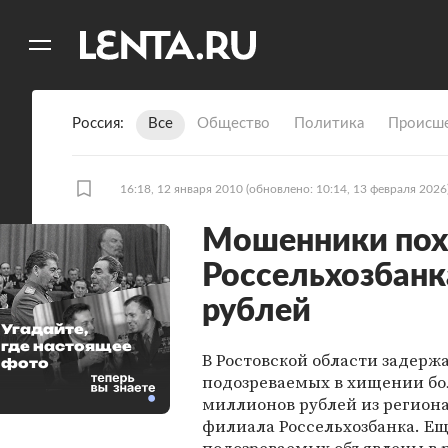
11
A
Россия
Все
Общество
Политика
Происше
16:18, 12 января 2010
(обновлено: 10:14, 13 февраля 2026
Мошенники пох
Россельхозбанк
рублей
Угадайте,
где настоящее
В Ростовской области задерж
фото
подозреваемых в хищении бо
миллионов рублей из регион
филиала Россельхозбанка. Ещ