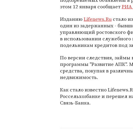
подозреваемых объявлены в р
этом 12 января сообщает
РИА
Изданию
Lifenews.Ru
стало из
один из задержанных - бывш
управляющий ростовского фи
в использовании служебного
подельникам кредитов под з
По версии следствия, займы 
программы "Развитие АПК". 
средства, покупая в различн
недвижимость.
Как стало известно Lifenews.
Россельхозбанке и перешел н
Связь-Банка.