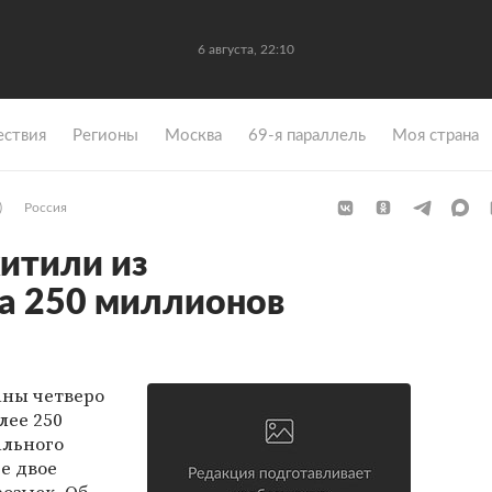
6 августа, 22:10
ствия
Регионы
Москва
69-я параллель
Моя страна
)
Россия
итили из
а 250 миллионов
аны четверо
лее 250
ального
е двое