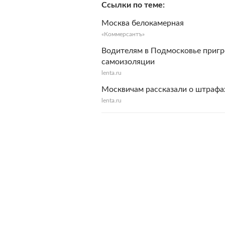
Ссылки по теме
Москва белокамерная
«Коммерсантъ»
Водителям в Подмосковье пригр
самоизоляции
lenta.ru
Москвичам рассказали о штрафах
lenta.ru