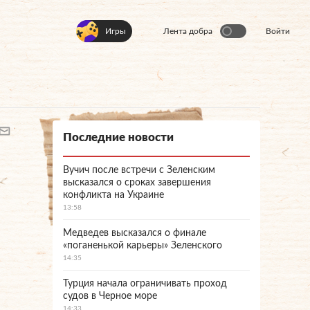
Игры
Лента добра
Войти
Последние новости
Вучич после встречи с Зеленским
высказался о сроках завершения
конфликта на Украине
13:58
Медведев высказался о финале
«поганенькой карьеры» Зеленского
14:35
Турция начала ограничивать проход
судов в Черное море
14:33