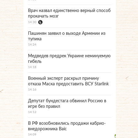
Врач назвал единственно верный способ
прокачать мозг
14:30
Пашинян заявил о выходе Армении из
тупика
14:24
Медведев предрек Украине неминуемую
гибель
14:18
Военный эксперт раскрыл причину
отказа Маска предоставить ВСУ Starlink
14:16
Депутат бундестага обвинил Россию в
игре без правил
14:12
В РФ возобновились продажи кабрио-
внедорожника Baic
14:09