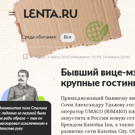
11
A
Среда обитания
Все
03:00, 2 марта 2010
(обновлено: 21:40, 14 января 2014)
Бывший вице-мэ
крупные гостин
Принадлежащий бывшему ви
Сочи Александру Удалову го
Знаменитая поза Сталина
оператор UMACO (ЮМАКО) пл
с ладонью за пазухой была
запустить в России новую сет
не ради образа — так он
брендом Katerina Inn, а также
маскировал искалеченную в
детстве руку
развитие сети Katerina City. 