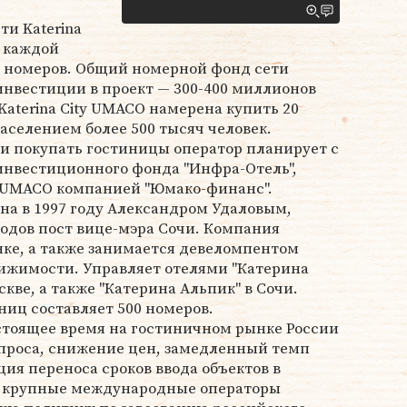
и Katerina
В каждой
00 номеров. Общий номерной фонд сети
 инвестиции в проект — 300-400 миллионов
Katerina City UMACO намерена купить 20
населением более 500 тысяч человек.
и покупать гостиницы оператор планирует с
инвестиционного фонда "Инфра-Отель",
" UMACO компанией "Юмако-финанс".
а в 1997 году Александром Удаловым,
годов пост вице-мэра Сочи. Компания
нке, а также занимается девеломпентом
ижимости. Управляет отелями "Катерина
скве, а также "Катерина Альпик" в Сочи.
иц составляет 500 номеров.
стоящее время на гостиничном рынке России
спроса, снижение цен, замедленный темп
ия переноса сроков ввода объектов в
, крупные международные операторы