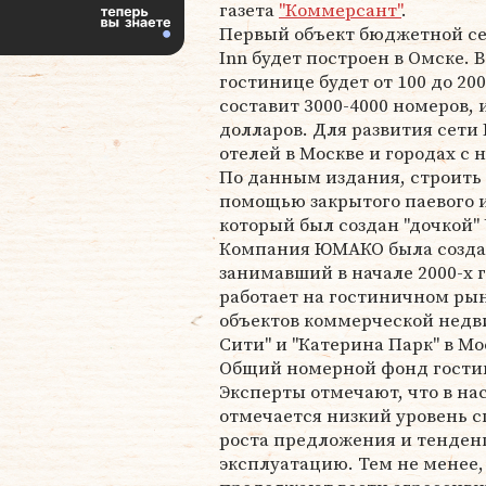
газета
"Коммерсант"
.
Первый объект бюджетной сет
Inn будет построен в Омске. 
гостинице будет от 100 до 2
составит 3000-4000 номеров,
долларов. Для развития сети 
отелей в Москве и городах с 
По данным издания, строить 
помощью закрытого паевого 
который был создан "дочкой
Компания ЮМАКО была создан
занимавший в начале 2000-х 
работает на гостиничном ры
объектов коммерческой недв
Сити" и "Катерина Парк" в Мо
Общий номерной фонд гостин
Эксперты отмечают, что в на
отмечается низкий уровень 
роста предложения и тенденц
эксплуатацию. Тем не менее