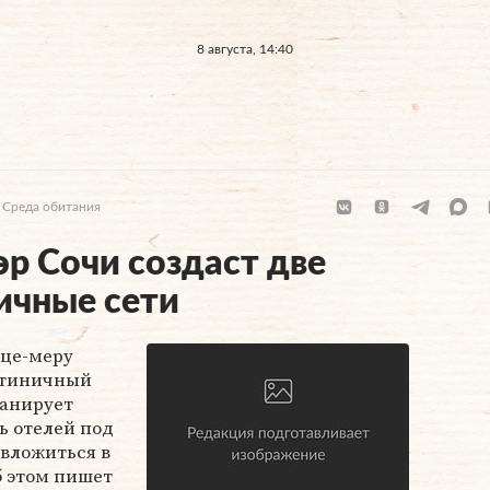
8 августа, 14:40
Среда обитания
р Сочи создаст две
ичные сети
це-меру
стиничный
анирует
ь отелей под
 вложиться в
Об этом пишет