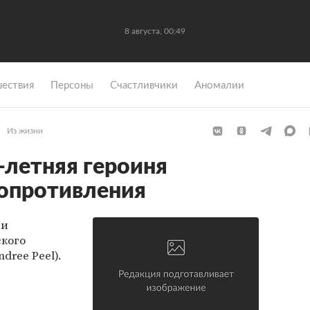
8 августа, 00:49
ествия
Персоны
Счастливчики
Аномалии
Из жизни
-летняя героиня
Сопротивления
ни
ского
dree Peel).