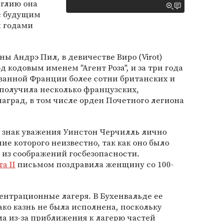
нглию она
с будущим
и годами
ы Андрэ Пил, в девичестве Виро (Virot)
 кодовым именем "Агент Роза", и за три года
ванной Франции более сотни британских и
получила несколько французских,
аград, в том числе орден Почетного легиона
 в знак уважения Уинстон Черчилль лично
ие которого неизвестно, так как оно было
 из соображений госбезопасности.
а II
письмом поздравила женщину со 100-
ентрационные лагеря. В Бухенвальде ее
ако казнь не была исполнена, поскольку
а из-за приближения к лагерю частей