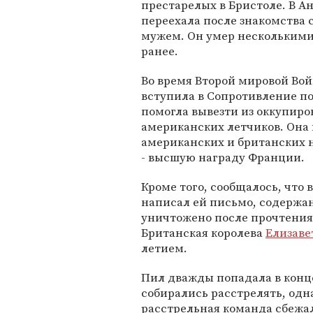
престарелых в Бристоле. В А
переехала после знакомства 
мужем. Он умер нескольким
ранее.
Во время Второй мировой Войн
вступила в Сопротивление под
помогла вывезти из оккупиро
американских летчиков. Она 
американских и британских н
- высшую награду Франции.
Кроме того, сообщалось, что
написал ей письмо, содержан
уничтожено после прочтения
Британская королева
Елизавет
летием.
Пил дважды попадала в конц
собирались расстрелять, одн
расстрельная команда сбежал