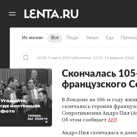
11
A
Из жизни
Все
Люди
Звери
Еда
Происш
06:18, 9 марта 2010
(обновлено: 12:53, 13 февраля 2026)
Скончалась 105
французского 
В Лондоне на 106-м году жиз
Угадайте,
скончалась героиня француз
где настоящее
фото
Сопротивления Андрэ Пил (An
Об этом сообщает
AFP
.
Андрэ Пил скончалась в доме