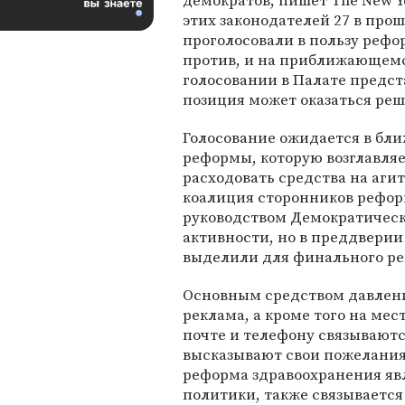
демократов, пишет The New Yo
этих законодателей 27 в про
проголосовали в пользу рефор
против, и на приближающем
голосовании в Палате предст
позиция может оказаться ре
Голосование ожидается в бл
реформы, которую возглавля
расходовать средства на аги
коалиция сторонников рефор
руководством Демократическ
активности, но в преддвери
выделили для финального ре
Основным средством давлени
реклама, а кроме того на ме
почте и телефону связываютс
высказывают свои пожелания
реформа здравоохранения яв
политики, также связываетс