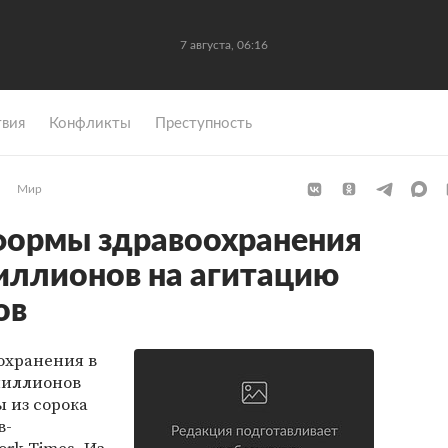
7 августа, 06:16
вия
Конфликты
Преступность
Мир
формы здравоохранения
иллионов на агитацию
ов
охранения в
миллионов
 из сорока
в-