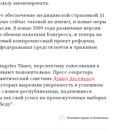
ользу законопроекта.
т обеспечение медицинской страховкой 31
рые сейчас таковой не имеют, и новые меры
асли. В конце 2009 года различные версии
 обеими палатами Конгресса, и теперь на
новый компромиссный проект реформы,
федеральных средств почти в триллион
Angeles Times, перспективу голосования в
ивают положительно. Пресс-секретарь
литический советник
Дэвид Аксельрод
которых выразили уверенность в успешном
х словам республиканцы, надеющиеся
ы как свой успех на промежуточных выборах
беду".
Комментарии отключены