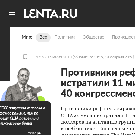
11
A
Мир
Все
Политика
Общество
Происшест
15:58, 15 марта 2010
(обновлено: 13:15, 13 февраля 2026)
Противники ре
истратили 11 м
40 конгрессмен
Противники реформы здраво
СССР запустил человека в
космос раньше, чем по
США за месяц истратили 11 
всему США разрешили
долларов на агитацию группы
межрасовые браки
колеблющихся конгрессмено