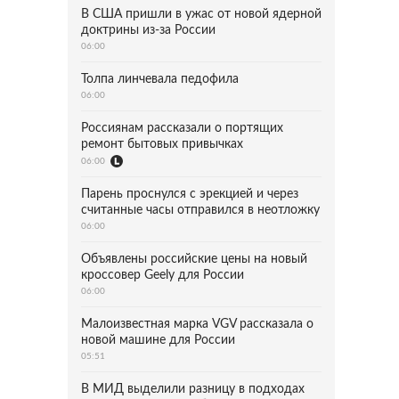
В США пришли в ужас от новой ядерной
доктрины из-за России
06:00
Толпа линчевала педофила
06:00
Россиянам рассказали о портящих
ремонт бытовых привычках
06:00
Парень проснулся с эрекцией и через
считанные часы отправился в неотложку
06:00
Объявлены российские цены на новый
кроссовер Geely для России
06:00
Малоизвестная марка VGV рассказала о
новой машине для России
05:51
В МИД выделили разницу в подходах