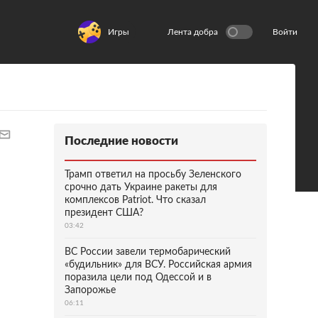
Игры
Лента добра
Войти
Последние новости
Трамп ответил на просьбу Зеленского
срочно дать Украине ракеты для
комплексов Patriot. Что сказал
президент США?
03:42
ВС России завели термобарический
«будильник» для ВСУ. Российская армия
поразила цели под Одессой и в
Запорожье
06:11