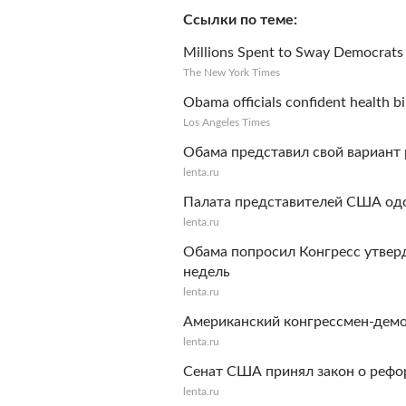
Ссылки по теме
Millions Spent to Sway Democrats
The New York Times
Obama officials confident health bi
Los Angeles Times
Обама представил свой вариант
lenta.ru
Палата представителей США од
lenta.ru
Обама попросил Конгресс утвер
недель
lenta.ru
Американский конгрессмен-демо
lenta.ru
Сенат США принял закон о рефо
lenta.ru