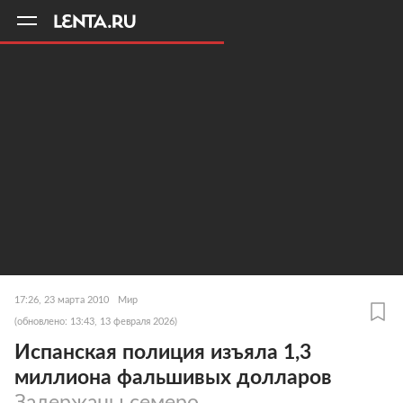
11
A
17:26, 23 марта 2010
Мир
(обновлено: 13:43, 13 февраля 2026)
Испанская полиция изъяла 1,3
миллиона фальшивых долларов
Задержаны семеро