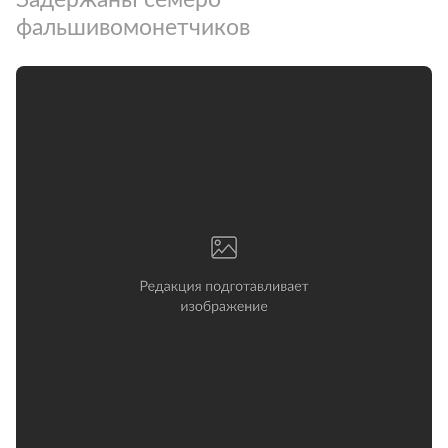
фальшивомонетчиков