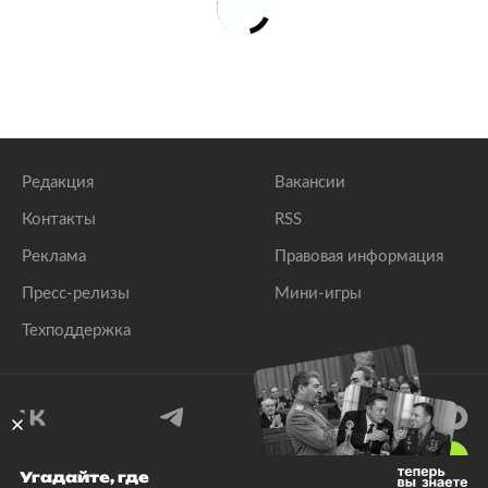
Редакция
Вакансии
Контакты
RSS
Реклама
Правовая информация
Пресс-релизы
Мини-игры
Техподдержка
18
+
Угадайте, где