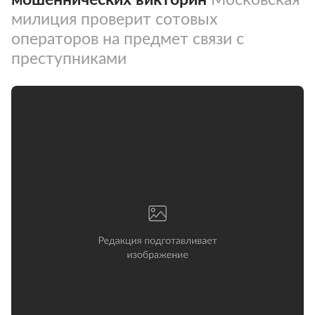
милиция проверит сотовых
операторов на предмет связи с
преступниками