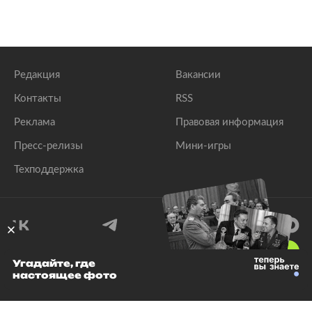
Редакция
Вакансии
Контакты
RSS
Реклама
Правовая информация
Пресс-релизы
Мини-игры
Техподдержка
18
+
Угадайте, где
настоящее фото
© 1999–2026 Все права защищены.
ООО «Лента.Ру»