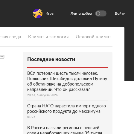
Игры
Лента добра
Войти
ская среда
Климат и экология
Деловой климат
Последние новости
ВСУ потеряли шесть тысяч человек.
Полковник Шихабидов доложил Путину
об обстановке на добропольском
направлении. Что он рассказал?
23:44, 6 августа 2026
Страна НАТО нарастила импорт одного
российского продукта до максимума
01:25
В России назвали регионы с пенсией
среди неработающих свыше 35 тысяч