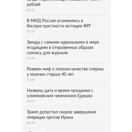
рублей
01:21
В МИД России усомнились в
беспристрастности юстиции ФРГ
01:19
Звезда с самыми идеальными в мире
ягодицами в откровенных образах
снялась для журнала
01:00
Развеян миф о плохом качестве спермы
у мужчин старше 40 лет
01:00
Названы дата и время прощания с
олимпийским чемпионом Едешко
00:52
Трамп допустил скорое завершение
операции против Ирана
00:40