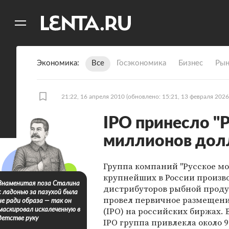
11
A
Экономика
Все
Госэкономика
Бизнес
Рын
21:22, 16 апреля 2010
(обновлено: 15:21, 13 февраля 2026
IPO принесло "
миллионов дол
Группа компаний "Русское мор
крупнейших в России произв
Знаменитая поза Сталина
дистрибуторов рыбной проду
с ладонью за пазухой была
провел первичное размещен
не ради образа — так он
(IPO) на российских биржах. 
маскировал искалеченную в
детстве руку
IPO группа привлекла около 9