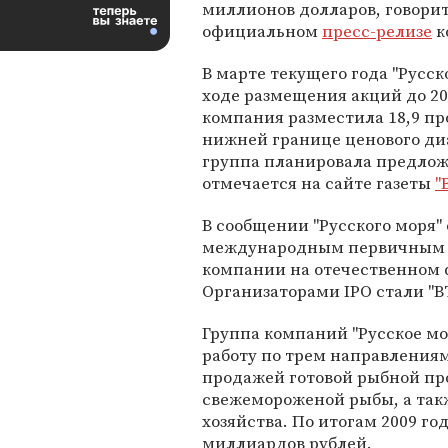
миллионов долларов, говорит
официальном
пресс-релизе
к
В марте текущего года "Русск
ходе размещения акций до 20
компания разместила 18,9 пр
нижней границе ценового диа
группа планировала предлож
отмечается на сайте газеты
"
В сообщении "Русского моря"
международным первичным 
компании на отечественном ф
Организаторами IPO стали "В
Группа компаний "Русское мор
работу по трем направлениям
продажей готовой рыбной пр
свежемороженой рыбы, а так
хозяйства. По итогам 2009 го
миллиардов рублей.