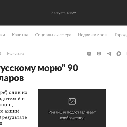
7 августа, 01:29
ки
Капитал
Социальная сфера
Недвижимость
Город
)
Экономика
Русскому морю" 90
ларов
е", один из
одителей и
кции,
ие акций
В результате
0