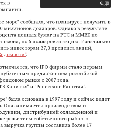
ся в
омпании.
ое море" сообщала, что планирует получить в
0 миллионов долларов. Однако в результате
оцента ценных бумаг на РТС и ММВБ по
пазона, по 6 долларов за акцию. Изначально
ить инвесторам 27,3 процента акций,
Ведомости"
.
 отмечается, что IPO фирмы стало первым
публичным предложением российской
ондовом рынке с 2007 года.
ТБ Капитал" и "Ренессанс Капитал".
е" была основана в 1997 году и сейчас ведет
. Она занимается производством и
одукции, дистрибуцией охлажденной и
же развитием собственного рыбного
да выручка группы составила более 17