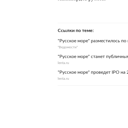
Ссылки по теме
"Русское море" разместилось по
"Ведомости"
"Русское море" станет публичны
lenta.ru
"Русское море" проведет IPO на
lenta.ru