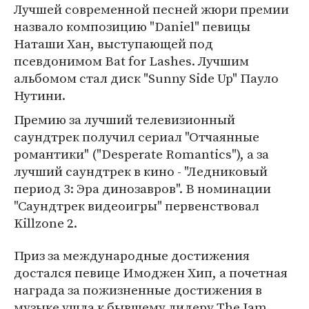
Лучшей современной песней жюри премии
назвало композицию "Daniel" певицы
Наташи Хан, выступающей под
псевдонимом Bat for Lashes. Лучшим
альбомом стал диск "Sunny Side Up" Пауло
Нутини.
Премию за лучший телевизионный
саундтрек получил сериал "Отчаянные
романтики" ("Desperate Romantics"), а за
лучший саундтрек в кино - "Ледниковый
период 3: Эра динозавров". В номинации
"Саундтрек видеоигры" первенствовал
Killzone 2.
Приз за международные достижения
достался певице Имоджен Хип, а почетная
награда за пожизненные достижения в
музыке ушла к бывшему лидеру The Jam