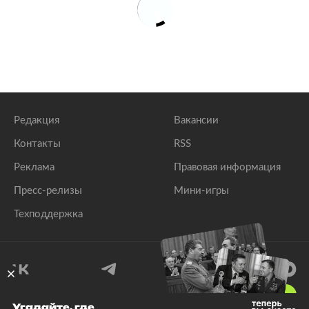
Редакция
Вакансии
Контакты
RSS
Реклама
Правовая информация
Пресс-релизы
Мини-игры
Техподдержка
18
+
Угадайте, где