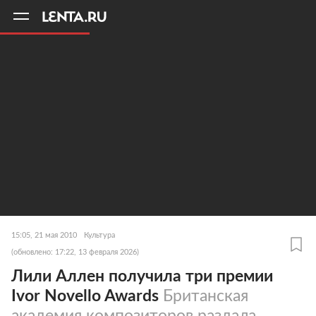
11
A
15:05, 21 мая 2010
Культура
(обновлено: 17:22, 13 февраля 2026)
Лили Аллен получила три премии
Ivor Novello Awards
Британская
академия композиторов раздала