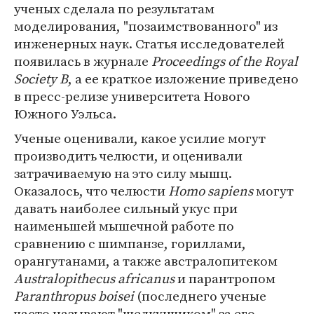
ученых сделала по результатам
моделирования, "позаимствованного" из
инженерных наук. Статья исследователей
появилась в журнале
Proceedings of the Royal
Society B
, а ее краткое изложение приведено
в пресс-релизе университета Нового
Южного Уэльса.
Ученые оценивали, какое усилие могут
производить челюсти, и оценивали
затрачиваемую на это силу мышц.
Оказалось, что челюсти
Homo sapiens
могут
давать наиболее сильный укус при
наименьшей мышечной работе по
сравнению с шимпанзе, гориллами,
орангутанами, а также австралопитеком
Australopithecus africanus
и парантропом
Paranthropus boisei
(последнего ученые
часто называют "щелкунчиком" за его