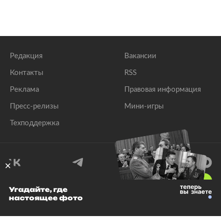
Редакция
Вакансии
Контакты
RSS
Реклама
Правовая информация
Пресс-релизы
Мини-игры
Техподдержка
18
+
Угадайте, где
настоящее фото
© 1999–2026 Все права защищены.
ООО «Лента.Ру»