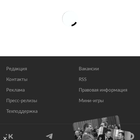
Редакция
Вакансии
Контакты
RSS
Реклама
Правовая информация
Пресс-релизы
Мини-игры
Техподдержка