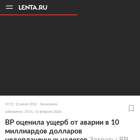
11
A
19:19, 13 июля 2010
Экономика
(обновлено: 20:55, 13 февраля 2026)
ВР оценила ущерб от аварии в 10
миллиардов долларов
недоплаченных налогов
Затраты ВР