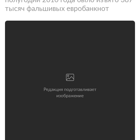
тысяч фальшивых евробанкнот