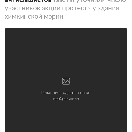
участников акции протеста у здания
химкинской мэрии