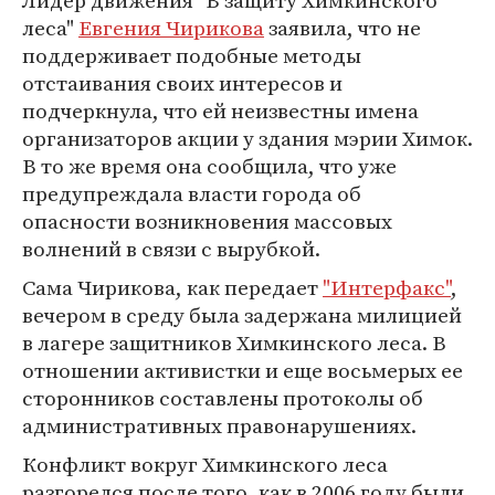
Лидер движения "В защиту Химкинского
леса"
Евгения Чирикова
заявила, что не
поддерживает подобные методы
отстаивания своих интересов и
подчеркнула, что ей неизвестны имена
организаторов акции у здания мэрии Химок.
В то же время она сообщила, что уже
предупреждала власти города об
опасности возникновения массовых
волнений в связи с вырубкой.
Сама Чирикова, как передает
"Интерфакс"
,
вечером в среду была задержана милицией
в лагере защитников Химкинского леса. В
отношении активистки и еще восьмерых ее
сторонников составлены протоколы об
административных правонарушениях.
Конфликт вокруг Химкинского леса
разгорелся после того, как в 2006 году были