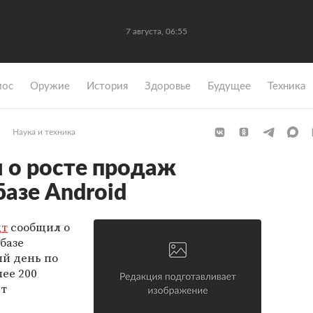
7 августа, 06:55
мос
Оружие
История
Здоровье
Будущее
Техника
Наука и техника
 о росте продаж
базе Android
дт
сообщил о
базе
ый день по
ее 200
ет