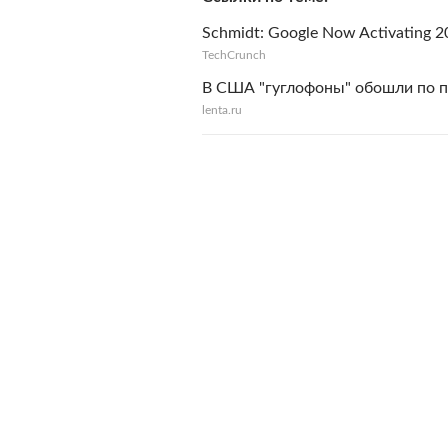
Schmidt: Google Now Activating 2
TechCrunch
В США "гуглофоны" обошли по п
lenta.ru