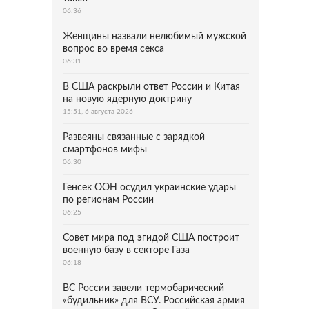
06:36
Женщины назвали нелюбимый мужской
вопрос во время секса
06:31
В США раскрыли ответ России и Китая
на новую ядерную доктрину
15:51, 6 августа 2026
Развеяны связанные с зарядкой
смартфонов мифы
06:30
Генсек ООН осудил украинские удары
по регионам России
06:25
Совет мира под эгидой США построит
военную базу в секторе Газа
06:18
ВС России завели термобарический
«будильник» для ВСУ. Российская армия