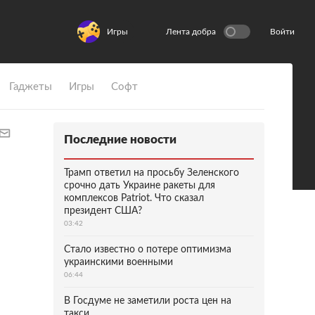
Игры
Лента добра
Войти
Гаджеты
Игры
Софт
Последние новости
Трамп ответил на просьбу Зеленского
срочно дать Украине ракеты для
комплексов Patriot. Что сказал
президент США?
03:42
Стало известно о потере оптимизма
украинскими военными
06:44
В Госдуме не заметили роста цен на
такси