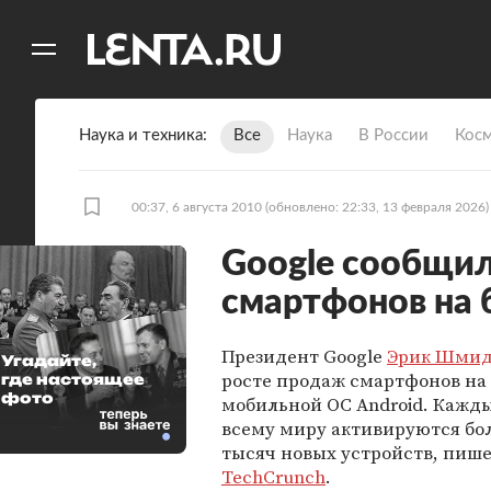
11
A
Наука и техника
Все
Наука
В России
Кос
00:37, 6 августа 2010
(обновлено: 22:33, 13 февраля 2026)
Google сообщил
смартфонов на 
Президент Google
Эрик Шми
Угадайте,
росте продаж смартфонов на 
где настоящее
фото
мобильной ОС Android. Кажд
всему миру активируются бол
тысяч новых устройств, пиш
TechCrunch
.