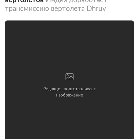
трансмиссию вертолета Dhruv