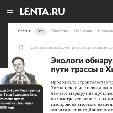
11
A
Россия
Все
Общество
Политика
Происше
13:17, 16 сентября 2010
(обновлено: 01:25, 14 февраля 20
Экологи обнару
пути трассы в 
Продолжать строительство т
Химкинский лес невозможно и
Если бы Илон Маск тратил
что этот маршрут на протяже
по 1 млн долларов в день,
километров совпадает с лин
его состояние не
газопровода высокого давлен
закончилось бы и через
2000 лет
заявила активист Движения 