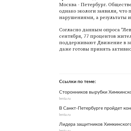
Москва - Петербург. Общест
однако экологи заявили, чт
нарушениями, а результаты 
Согласно данным опроса "Лева
сентября, 77 процентов жите
поддерживают Движение в за
даже готовы принять активное
Ссылки по теме
Сторонников вырубки Химкинско
lenta.ru
В Санкт-Петербурге пройдет кон
lenta.ru
Лидера защитников Химкинского
lenta.ru