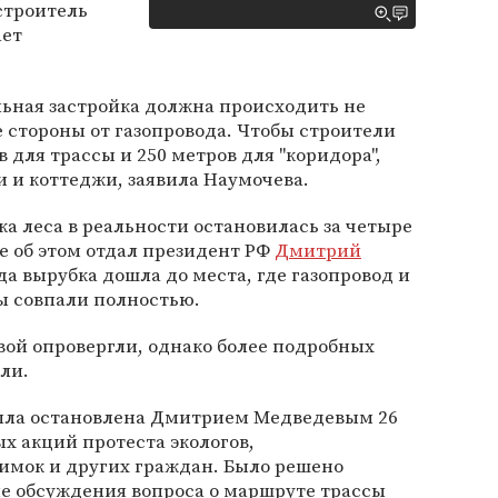
строитель
ает
льная застройка должна происходить не
е стороны от газопровода. Чтобы строители
 для трассы и 250 метров для "коридора",
 и коттеджи, заявила Наумочева.
ка леса в реальности остановилась за четыре
ие об этом отдал президент РФ
Дмитрий
да вырубка дошла до места, где газопровод и
ы совпали полностью.
вой опровергли, однако более подробных
ли.
ыла остановлена Дмитрием Медведевым 26
х акций протеста экологов,
имок и других граждан. Было решено
е обсуждения вопроса о маршруте трассы