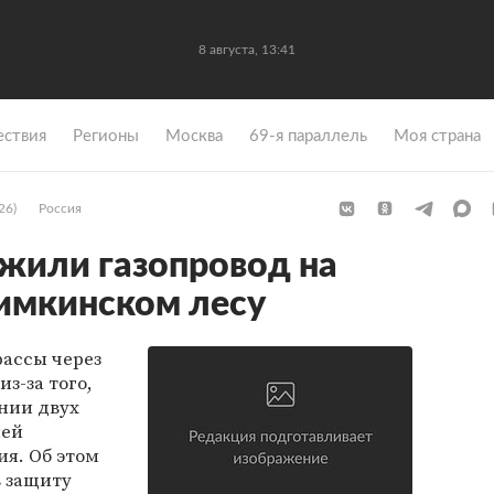
8 августа, 13:41
ствия
Регионы
Москва
69-я параллель
Моя страна
26)
Россия
жили газопровод на
Химкинском лесу
рассы через
з-за того,
нии двух
ией
ия. Об этом
в защиту