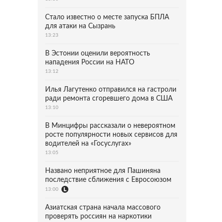
Стало известно о месте запуска БПЛА
для атаки на Сызрань
13:23
В Эстонии оценили вероятность
нападения России на НАТО
13:12
Илья Лагутенко отправился на гастроли
ради ремонта сгоревшего дома в США
13:10
В Минцифры рассказали о невероятном
росте популярности новых сервисов для
водителей на «Госуслугах»
13:05
Названо неприятное для Пашиняна
последствие сближения с Евросоюзом
13:00
Азиатская страна начала массового
проверять россиян на наркотики