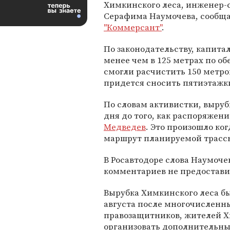
Химкинского леса, инженер-
Серафима Наумочева, сообщ
"Коммерсант"
.
По законодательству, капита
менее чем в 125 метрах по об
смогли расчистить 150 метров
придется сносить пятиэтажки
По словам активистки, выруб
дня до того, как распоряжен
Медведев
. Это произошло ког
маршрут планируемой трасс
В Росавтодоре слова Наумоче
комментариев не предостави
Вырубка Химкинского леса б
августа после многочисленны
правозащитников, жителей Х
организовать дополнительны