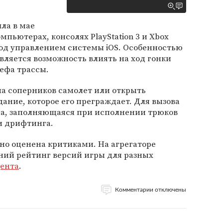
шла в мае
мпьютерах, консолях PlayStation 3 и Xbox
 под управлением системы iOS. Особенностью
является возможность влиять на ход гонки
ефа трассы.
а соперников самолет или открыть
дание, которое его преграждает. Для вызова
ла, заполняющаяся при исполнении трюков
и дрифтинга.
ьно оценена критиками. На агрегаторе
ний рейтинг версий игры для разных
цента
.
Комментарии отключены