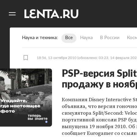
11
A
Наука и техника
Все
Наука
В России
Кос
18:56, 13 октября 2010
(обновлено: 03:23, 14 февраля 202
PSP-версия Spli
продажу в нояб
Компания Disney Interactive S
Угадайте,
объявила, что версия гоночно
где настоящее
фото
симулятора Split/Second: Veloc
портативной консоли PSP буд
выпущена 19 ноября 2010. Об
сообщает Eurogamer со ссылк