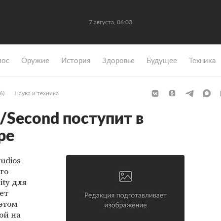
7 августа, 06:03
мос
Оружие
История
Здоровье
Будущее
Техника
6)
Наука и техника
t/Second поступит в
ре
tudios
го
ity для
ет
 этом
ой на