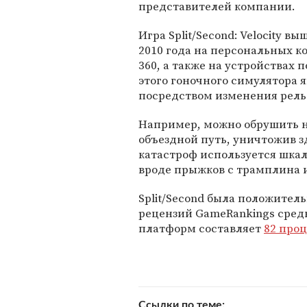
представителей компании.
Игра Split/Second: Velocity вы
2010 года на персональных ко
360, а также на устройствах
этого гоночного симулятора 
посредством изменения рель
Например, можно обрушить н
объездной путь, уничтожив з
катастроф используется шка
вроде прыжков с трамплина 
Split/Second была положител
рецензий GameRankings сред
платформ составляет
82 про
Ссылки по теме