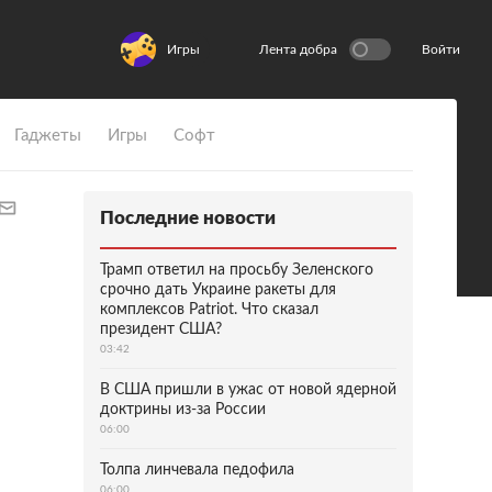
Игры
Лента добра
Войти
Гаджеты
Игры
Софт
Последние новости
Трамп ответил на просьбу Зеленского
срочно дать Украине ракеты для
комплексов Patriot. Что сказал
президент США?
03:42
В США пришли в ужас от новой ядерной
доктрины из-за России
06:00
Толпа линчевала педофила
06:00