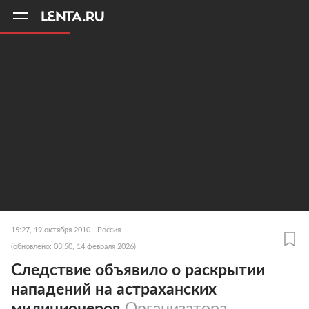
11
A
15:27, 19 октября 2010
Россия
(обновлено: 03:50, 14 февраля 2026)
Следствие объявило о раскрытии
нападений на астраханских
милиционеров
Организатора