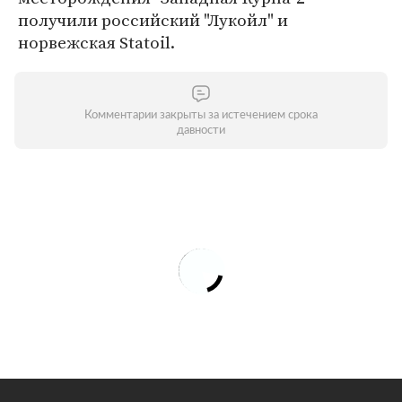
получили российский "Лукойл" и
норвежская Statoil.
Комментарии закрыты за истечением срока
давности