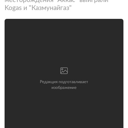
Kogas и "Казмунайгаз"