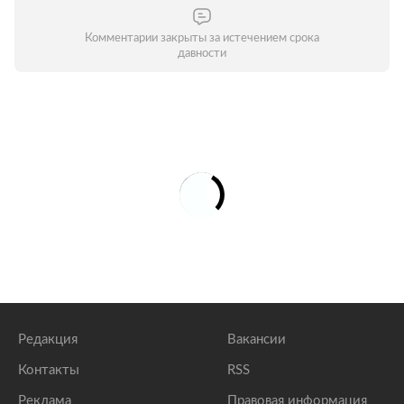
Комментарии закрыты за истечением срока
давности
Редакция
Вакансии
Контакты
RSS
Реклама
Правовая информация