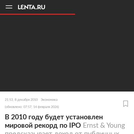
11
A
21:53, 8 декабря 2010
Экономика
(обновлено: 07:57, 14 февраля 2026)
В 2010 году будет установлен
мировой рекорд по IPO
Ernst & Young
предсказывает доход от публичных