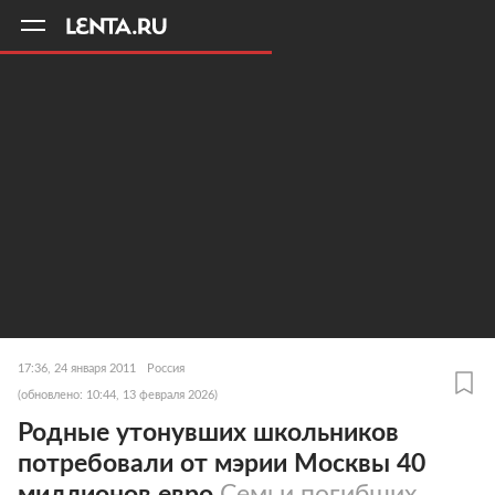
11
A
17:36, 24 января 2011
Россия
(обновлено: 10:44, 13 февраля 2026)
Родные утонувших школьников
потребовали от мэрии Москвы 40
миллионов евро
Семьи погибших