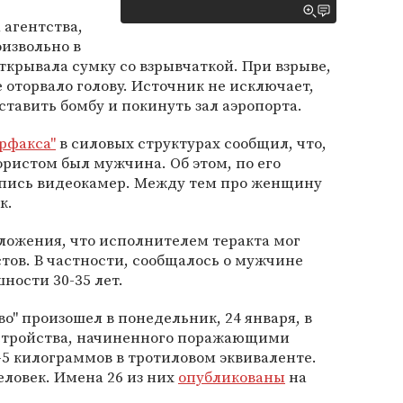
 агентства,
извольно в
ткрывала сумку со взрывчаткой. При взрыве,
 оторвало голову. Источник не исключает,
ставить бомбу и покинуть зал аэропорта.
рфакса"
в силовых структурах сообщил, что,
ристом был мужчина. Об этом, по его
запись видеокамер. Между тем про женщину
к.
ложения, что исполнителем теракта мог
стов. В частности, сообщалось о мужчине
ности 30-35 лет.
о" произошел в понедельник, 24 января, в
устройства, начиненного поражающими
-5 килограммов в тротиловом эквиваленте.
еловек. Имена 26 из них
опубликованы
на