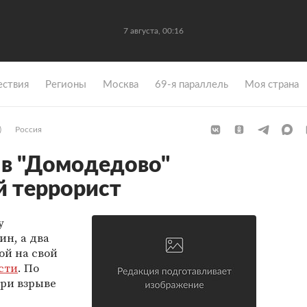
7 августа, 00:16
ствия
Регионы
Москва
69-я параллель
Моя страна
)
Россия
е в "Домодедово"
й террорист
у
ин, а два
ой на свой
сти
. По
ри взрыве