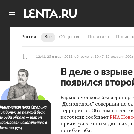
11
A
Россия
Все
Общество
Политика
Происше
12:41, 25 января 2011
(обновлено: 10:47, 13 февраля 2026
В деле о взрыв
появился второ
Взрыв в московском аэропорт
"Домодедово" совершил не од
Знаменитая поза Сталина
террориста. Об этом со ссылк
с ладонью за пазухой была
источник сообщает
РИА Ново
не ради образа — так он
предварительным данным, п
маскировал искалеченную в
детстве руку
погибли оба.