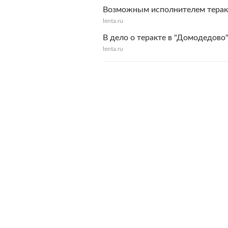
Возможным исполнителем терак
lenta.ru
В дело о теракте в "Домодедово
lenta.ru