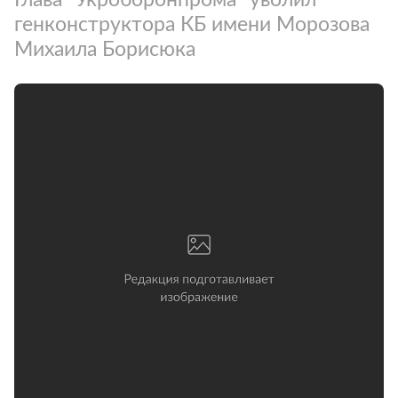
генконструктора КБ имени Морозова
Михаила Борисюка