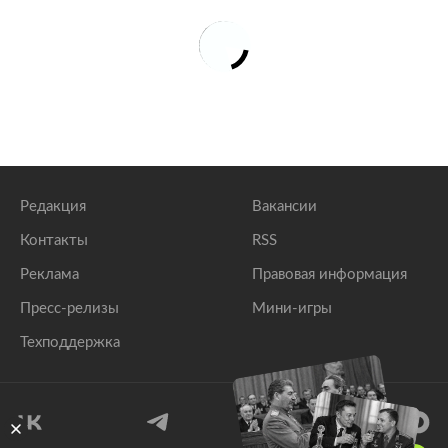
Редакция
Вакансии
Контакты
RSS
Реклама
Правовая информация
Пресс-релизы
Мини-игры
Техподдержка