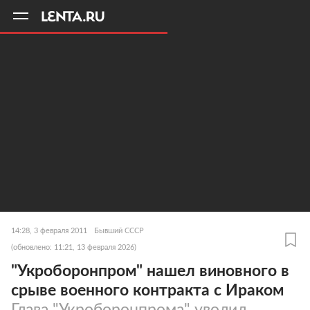
11
A
14:28, 3 февраля 2011
Бывший СССР
(обновлено: 11:21, 13 февраля 2026)
"Укроборонпром" нашел виновного в
срыве военного контракта с Ираком
Глава "Укроборонпрома" уволил