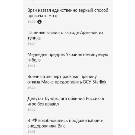
Врач назвал единственно верный способ
прокачать мозг
14:30
Пашинян заявил о выходе Армении из
тупика
14:24
Медведев предрек Украине неминуемую
гибель
14:18
Военный эксперт раскрыл причину
отказа Маска предоставить ВСУ Starlink
14:16
Депутат бундестага обвинил Россию в
игре без правил
14:12
В РФ возобновились продажи кабрио-
внедорожника Baic
14:09