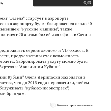
и,
кт "Базэла" стартует в аэропорте
сего в аэропорту будет базироваться около 40
дальнейшем "Русские машины", также
оставят 20 автомобилей для офиса в Сочи и
редполагать сервис эконом- и VIP-класса. В
ности, предусматривается возможность
амолета. Забронировать услугу можно будет
xpress и "Авиалинии Кубани".
инии Кубани" Олега Дерипаски находятся в
ется, что до 2015 года перевозчики, рейсы
обслуживать "Кубанский экспресс",
ими брендам.
Комментарии отключены