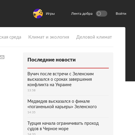
Игры
Лента добра
Войти
ская среда
Климат и экология
Деловой климат
Последние новости
Вучич после встречи с Зеленским
высказался о сроках завершения
конфликта на Украине
13:58
Медведев высказался о финале
«поганенькой карьеры» Зеленского
14:35
Турция начала ограничивать проход
судов в Черное море
14:33