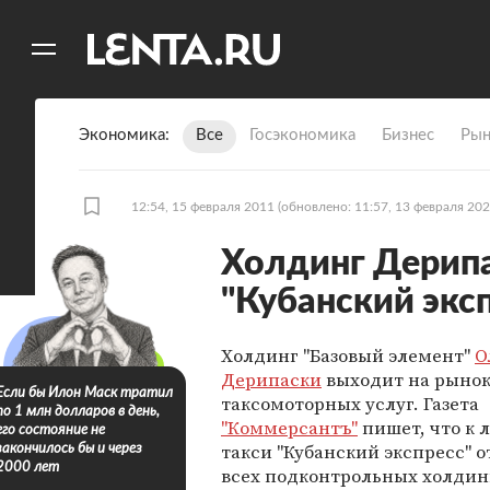
11
A
Экономика
Все
Госэкономика
Бизнес
Рын
12:54, 15 февраля 2011
(обновлено: 11:57, 13 февраля 202
Холдинг Дерипа
"Кубанский экс
Холдинг "Базовый элемент"
О
Дерипаски
выходит на рыно
Если бы Илон Маск тратил
таксомоторных услуг. Газета
по 1 млн долларов в день,
"Коммерсантъ"
пишет, что к 
его состояние не
такси "Кубанский экспресс" о
закончилось бы и через
2000 лет
всех подконтрольных холдин