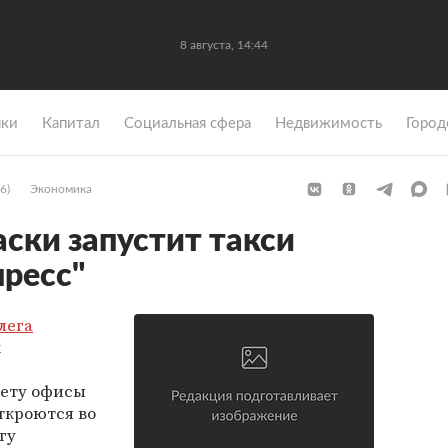
8 августа, 14:44
ки
Капитал
Социальная сфера
Недвижимость
Город
6)
Экономика
ски запустит такси
пресс"
лега
к
лету офисы
ткроются во
гу