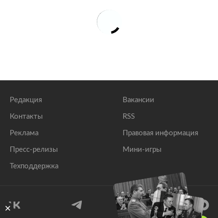
Редакция
Вакансии
Контакты
RSS
Реклама
Правовая информация
Пресс-релизы
Мини-игры
Техподдержка