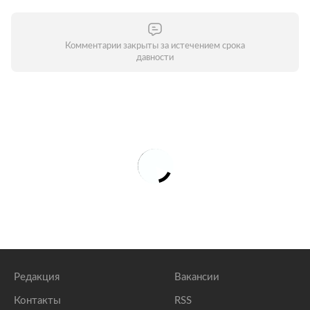
Комментарии закрыты за истечением срока
давности
Редакция
Вакансии
Контакты
RSS