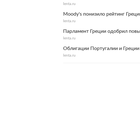
lenta.ru
Moody's понизило рейтинг Греци
lenta.ru
Парламент Греции одобрил пов
lenta.ru
Облигации Португалии и Греции
lenta.ru