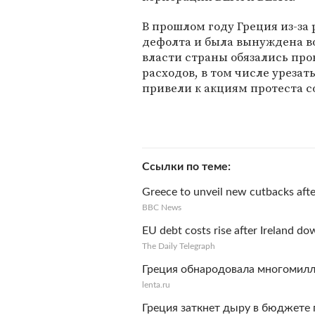
В прошлом году Греция из-за 
дефолта и была вынуждена в
власти страны обязались пр
расходов, в том числе урезат
привели к акциям протеста с
Ссылки по теме
Greece to unveil new cutbacks afte
BBC News
EU debt costs rise after Ireland d
The Daily Telegraph
Греция обнародовала многомил
lenta.ru
Греция заткнет дыру в бюджете 