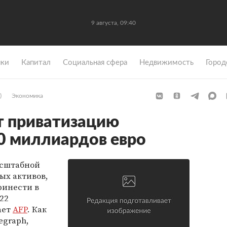
9 августа, 09:40
ки
Капитал
Социальная сфера
Недвижимость
Город
)
Экономика
т приватизацию
50 миллиардов евро
асштабной
ых активов,
ринести в
22
ает
AFP
. Как
egraph,