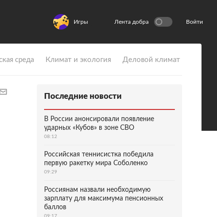
Игры
Лента добра
Войти
ская среда
Климат и экология
Деловой климат
Последние новости
В России анонсировали появление
ударных «Кубов» в зоне СВО
08:12
Российская теннисистка победила
первую ракетку мира Соболенко
09:29
Россиянам назвали необходимую
зарплату для максимума пенсионных
баллов
09:17