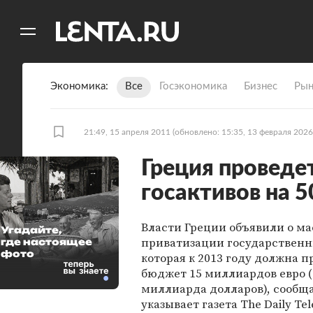
11
A
Экономика
Все
Госэкономика
Бизнес
Рын
21:49, 15 апреля 2011
(обновлено: 15:35, 13 февраля 2026
Греция проведе
госактивов на 
Власти Греции объявили о м
Угадайте,
приватизации государственн
где настоящее
фото
которая к 2013 году должна п
бюджет 15 миллиардов евро (
миллиарда долларов), сообщ
указывает газета The Daily Tel