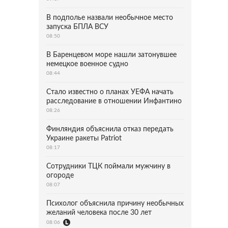
В подполье назвали необычное место
запуска БПЛА ВСУ
08:50
В Баренцевом море нашли затонувшее
немецкое военное судно
08:44
Стало известно о планах УЕФА начать
расследование в отношении Инфантино
08:26
Финляндия объяснила отказ передать
Украине ракеты Patriot
08:17
Сотрудники ТЦК поймали мужчину в
огороде
08:07
Психолог объяснила причину необычных
желаний человека после 30 лет
08:06