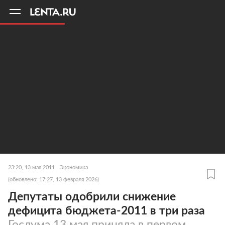
11
A
23:20, 13 мая 2011
Экономика
(обновлено: 17:27, 13 февраля 2026)
Депутаты одобрили снижение
дефицита бюджета-2011 в три раза
Госдума 13 мая приняла в первом