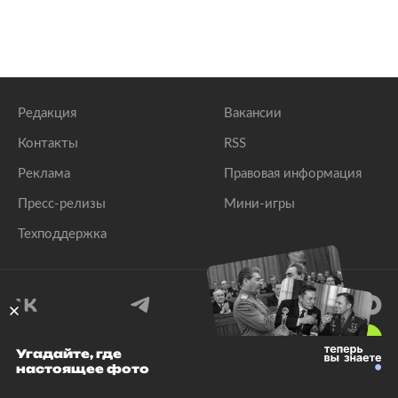
Редакция
Вакансии
Контакты
RSS
Реклама
Правовая информация
Пресс-релизы
Мини-игры
Техподдержка
18
+
Угадайте, где
настоящее фото
© 1999–2026 Все права защищены.
ООО «Лента.Ру»