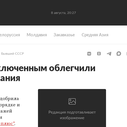
8 августа, 20:27
елоруссия
Молдавия
Закавказье
Средняя Азия
Бывший СССР
ключенным облегчили
жания
одобрила
орядке и
ражей
и
-плюс"
.