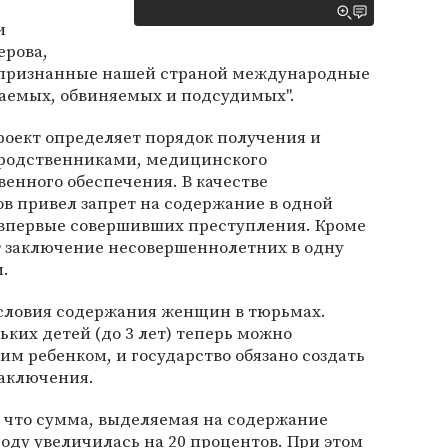
и
ерова,
т признанные нашей страной международные
ваемых, обвиняемых и подсудимых".
роект определяет порядок получения и
 родственниками, медицинского
енного обеспечения. В качестве
в привел запрет на содержание в одной
 впервые совершивших преступления. Кроме
т заключение несовершеннолетних в одну
.
условия содержания женщин в тюрьмах.
х детей (до 3 лет) теперь можно
им ребенком, и государство обязано создать
заключения.
 что сумма, выделяемая на содержание
году увеличилась на 20 процентов. При этом