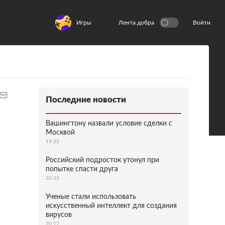
Игры
Лента добра
Войти
Последние новости
Вашингтону назвали условие сделки с
Москвой
19:22
Российский подросток утонул при
попытке спасти друга
20:22
Ученые стали использовать
искусственный интеллект для создания
вирусов
20:17