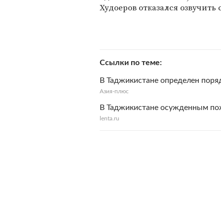
Худоеров отказался озвучить 
Ссылки по теме
В Таджикистане определен поря
Азия-плюс
В Таджикистане осужденным по
lenta.ru