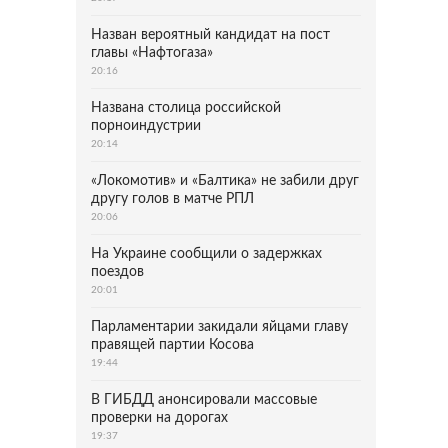
Назван вероятный кандидат на пост
главы «Нафтогаза»
20:16
Названа столица российской
порноиндустрии
20:14
«Локомотив» и «Балтика» не забили друг
другу голов в матче РПЛ
20:06
На Украине сообщили о задержках
поездов
20:01
Парламентарии закидали яйцами главу
правящей партии Косова
19:44
В ГИБДД анонсировали массовые
проверки на дорогах
19:37