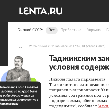
11
A
Бывший СССР
Все
Прибалтика
Украина
Б
21:26, 18 мая 2011
(обновлено: 17:46, 13 февраля 2026)
Таджикским за
условия содер
Нижняя палата парламента
Таджикистана единогласно 
Знаменитая поза Сталина
поправки в законопроект "О п
с ладонью за пазухой была
условиях содержания под ст
не ради образа — так он
подозреваемых, обвиняемых 
маскировал искалеченную в
детстве руку
подсудимых", сообщает
"Азия