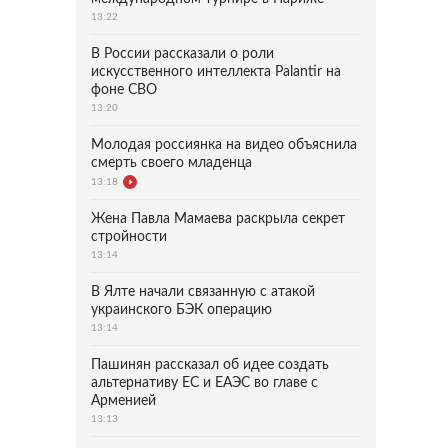
13:22
В России рассказали о роли
искусственного интеллекта Palantir на
фоне СВО
13:20
Молодая россиянка на видео объяснила
смерть своего младенца
13:18
Жена Павла Мамаева раскрыла секрет
стройности
13:14
В Ялте начали связанную с атакой
украинского БЭК операцию
13:14
Пашинян рассказал об идее создать
альтернативу ЕС и ЕАЭС во главе с
Арменией
13:13