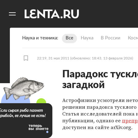
11
A
Наука и техника
Все
Наука
В России
Кос
22:19, 31 мая 2011
(обновлено: 18:43, 13 февраля 2026)
Парадокс тускл
загадкой
Астрофизики усмотрели нето
решении парадокса тусклого
Если сырая рыба пахнет
Статья исследователей пока 
«рыбой», ее лучше не есть!
публикации, однако ее
препр
доступен на сайте arXiv.org.