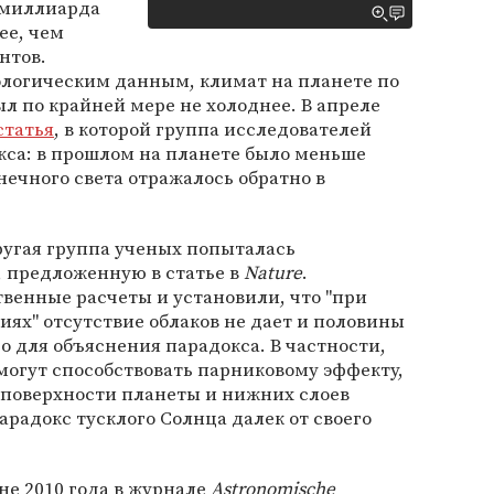
8 миллиарда
ее, чем
нтов.
еологическим данным, климат на планете по
 по крайней мере не холоднее. В апреле
статья
, в которой группа исследователей
са: в прошлом на планете было меньше
нечного света отражалось обратно в
ругая группа ученых попыталась
 предложенную в статье в
Nature
.
венные расчеты и установили, что "при
ях" отсутствие облаков не дает и половины
о для объяснения парадокса. В частности,
а могут способствовать парниковому эффекту,
 поверхности планеты и нижних слоев
арадокс тусклого Солнца далек от своего
не 2010 года в журнале
Astronomische