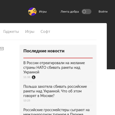
Игры
Лента добра
Войти
Гаджеты
Игры
Софт
Последние новости
В России отреагировали на желание
страны НАТО сбивать ракеты над
Украиной
11:33
Польша захотела сбивать российские
ракеты над Украиной. Что об этом
говорят в Москве?
13:25
Российские гроссмейстеры сыграют на
международном турнире в Париже