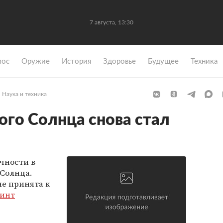
7 августа, 13:30
мос
Оружие
История
Здоровье
Будущее
Техника
Наука и техника
ого Солнца снова стал
чности в
 Солнца.
не принята к
инт