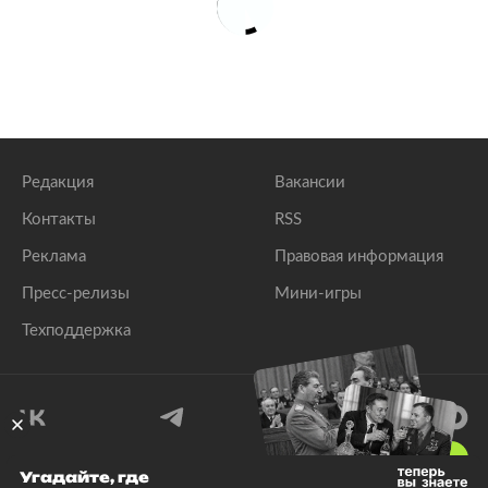
Редакция
Вакансии
Контакты
RSS
Реклама
Правовая информация
Пресс-релизы
Мини-игры
Техподдержка
18
+
Угадайте, где