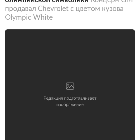
продавал Chevrolet с цветом кузова
Olympic White