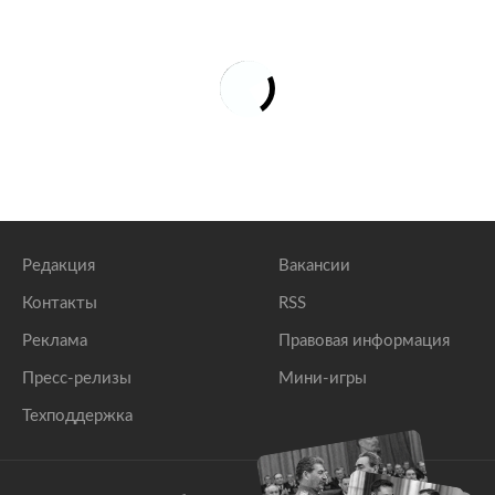
Редакция
Вакансии
Контакты
RSS
Реклама
Правовая информация
Пресс-релизы
Мини-игры
Техподдержка