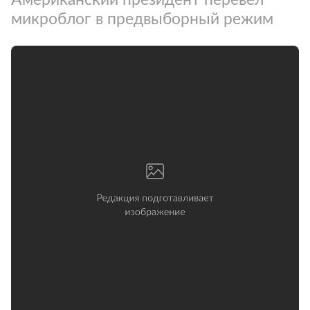
микроблог в предвыборный режим