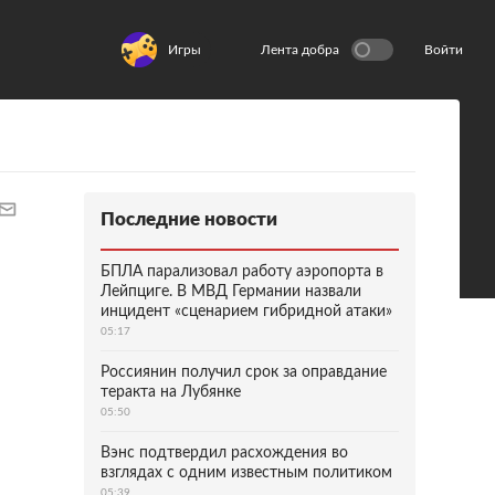
Игры
Лента добра
Войти
Последние новости
БПЛА парализовал работу аэропорта в
Лейпциге. В МВД Германии назвали
инцидент «сценарием гибридной атаки»
05:17
Россиянин получил срок за оправдание
теракта на Лубянке
05:50
Вэнс подтвердил расхождения во
взглядах с одним известным политиком
05:39