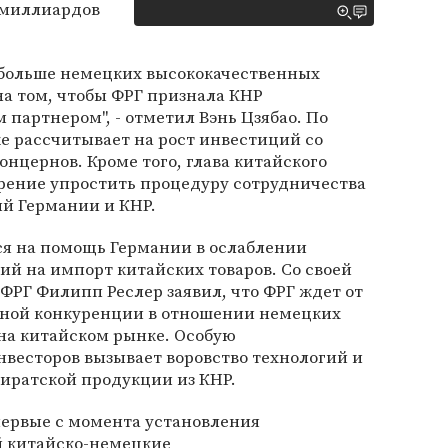
 миллиардов
 больше немецких высококачественных
на том, чтобы ФРГ признала КНР
артнером", - отметил Вэнь Цзябао. По
е рассчитывает на рост инвестиций со
нцернов. Кроме того, глава китайского
рение упростить процедуру сотрудничества
й Германии и КНР.
ся на помощь Германии в ослаблении
й на импорт китайских товаров. Со своей
РГ Филипп Реслер заявил, что ФРГ ждет от
тной конкуренции в отношении немецких
а китайском рынке. Особую
весторов вызывает воровство технологий и
пиратской продукции из КНР.
ервые с момента установления
 китайско-немецкие