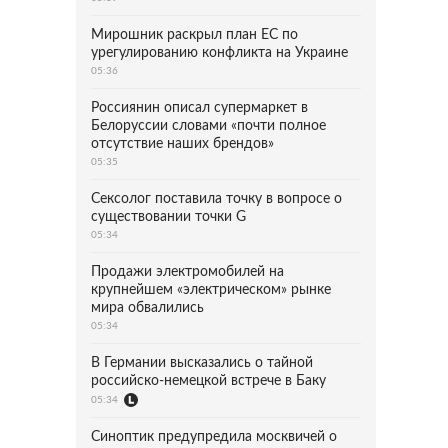
Мирошник раскрыл план ЕС по
урегулированию конфликта на Украине
05:36
Россиянин описал супермаркет в
Белоруссии словами «почти полное
отсутствие наших брендов»
05:35
Сексолог поставила точку в вопросе о
существовании точки G
05:34
Продажи электромобилей на
крупнейшем «электрическом» рынке
мира обвалились
05:34
В Германии высказались о тайной
российско-немецкой встрече в Баку
05:34
Синоптик предупредила москвичей о