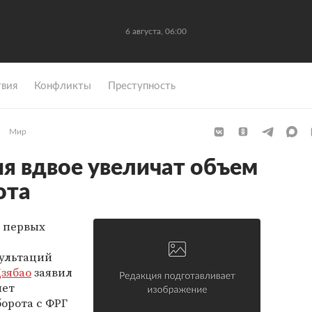
6 августа, 06:00
вия
Конфликты
Преступность
Мир
ия вдвое увеличат объем
ота
е первых
ультаций
Цзябао
заявил
лет
борота с ФРГ