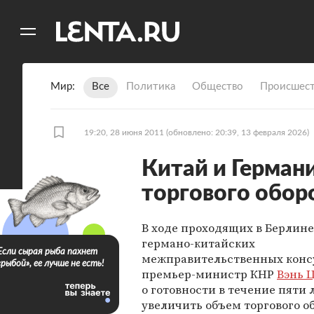
11
A
Мир
Все
Политика
Общество
Происшест
19:20, 28 июня 2011
(обновлено: 20:39, 13 февраля 2026)
Китай и Герман
торгового обор
В ходе проходящих в Берлин
германо-китайских
Если сырая рыба пахнет
межправительственных конс
«рыбой», ее лучше не есть!
премьер-министр КНР
Вэнь 
о готовности в течение пяти 
увеличить объем торгового о