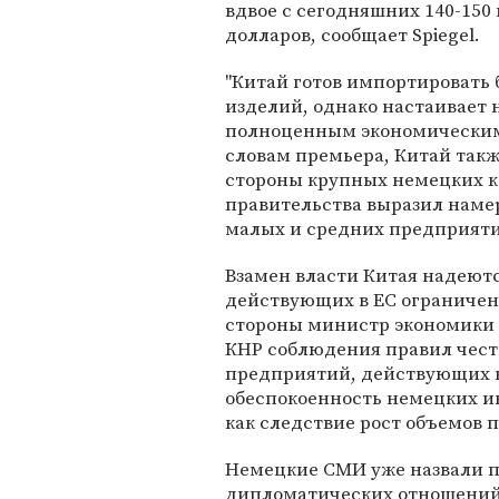
вдвое с сегодняшних 140-150
долларов, сообщает Spiegel.
"Китай готов импортировать
изделий, однако настаивает 
полноценным экономическим п
словам премьера, Китай такж
стороны крупных немецких ко
правительства выразил наме
малых и средних предприяти
Взамен власти Китая надеют
действующих в ЕС ограничени
стороны министр экономики Ф
КНР соблюдения правил чес
предприятий, действующих н
обеспокоенность немецких ин
как следствие рост объемов 
Немецкие СМИ уже назвали п
дипломатических отношений