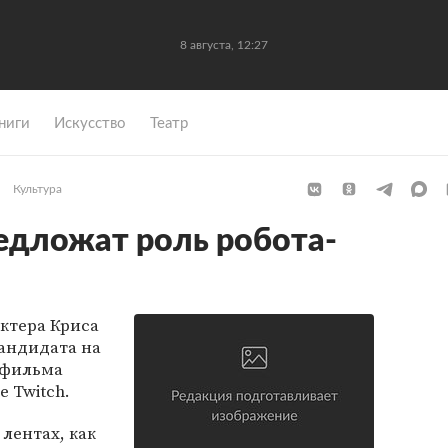
8 августа, 12:27
ниги
Искусство
Театр
Культура
едложат роль робота-
ктера Криса
кандидата на
 фильма
е Twitch.
лентах, как