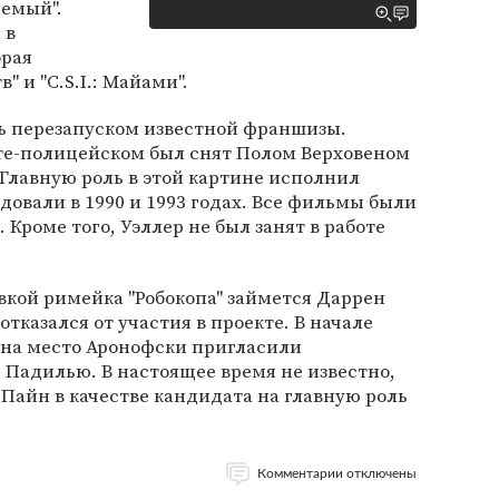
яемый".
 в
орая
" и "C.S.I.: Майами".
ть перезапуском известной франшизы.
е-полицейском был снят Полом Верховеном
. Главную роль в этой картине исполнил
довали в 1990 и 1993 годах. Все фильмы были
Кроме того, Уэллер не был занят в работе
вкой римейка "Робокопа" займется Даррен
тказался от участия в проекте. В начале
о на место Аронофски пригласили
 Падилью. В настоящее время не известно,
Пайн в качестве кандидата на главную роль
Комментарии отключены