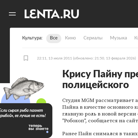
11
A
Культура
Все
Кино
Сериалы
Музыка
К
22:11, 13 июля 2011
(обновлено: 21:50, 13 февраля 2026)
Крису Пайну пр
полицейского
Студия MGM рассматривает а
Пайна в качестве основного 
Если сырая рыба пахнет
главную роль в новой версии
«рыбой», ее лучше не есть!
"Робокоп", сообщается на сайт
Ранее Пайн снимался в таких 