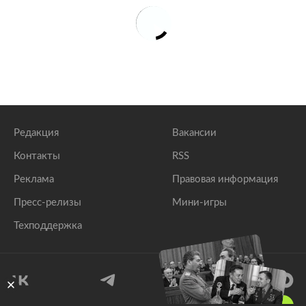
Редакция
Вакансии
Контакты
RSS
Реклама
Правовая информация
Пресс-релизы
Мини-игры
Техподдержка